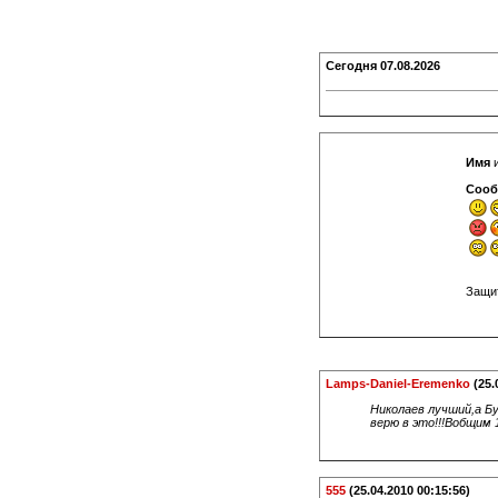
Сегодня
07.08.2026
Имя
и
Сооб
Защи
Lamps-Daniel-Eremenko
(25.
Николаев лучший,а Бу
верю в это!!!Вобщим 
555
(25.04.2010 00:15:56)