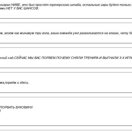
роиграл НИВЕ, это был просчёт тренерского штаба, остальные игры будет только 
 нами.НЕТ У ВАС ШАНСОВ.
м, везем как минимум три гола, ваша команда уже разваливается на глазах, нету б
детский сад.СЕЙЧАС МЫ ВАС ПОРВЕМ.ПОЧЕМУ СНЯЛИ ТРЕНИРА И ВЫГНАЛИ 3-Х ИГ
ома,порвём и здесь.
 ПОРВАТЬ БУКОВИНУ.
Н