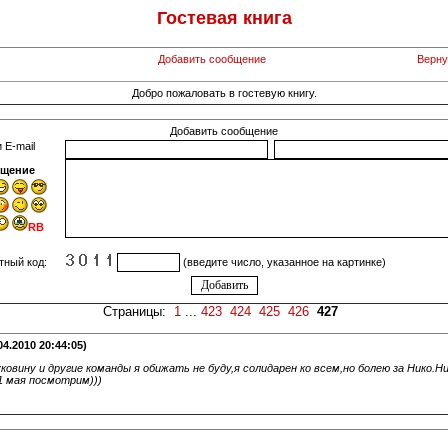
Гостевая книга
Добавить сообщение
Верну
Добро пожаловать в гостевую книгу.
Добавить сообщение
 E-mail
щение
RB
тный код:
(введите число, указанное на картинке)
Страницы:
1
...
423
424
425
426
427
04.2010 20:44:05)
ковину и другие команды я обижать не буду,я солидарен ко всем,но болею за Нико.Ни
1 мая посмотрим)))