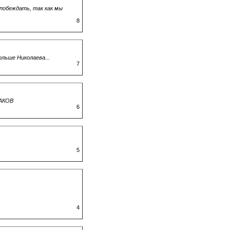
побеждать, так как мы
8
ольше Николаева...
7
РАКОВ
6
5
4