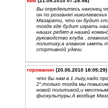
ввв
(21.05.2010 07:28:58)
Вы определитесь наконец,ч
он по розганял николаевских
Мазарати, что он будит ста
тогда где будит играть на
наших ребят в нашей команд
руководство клуба , главно
политику,а главное иметь т
спортивной удачи.
горожанин
(20.05.2010 18:05:29)
что бы нам в 1 лигу,надо пр
2",только тогда мы повысимс
новой политикой,и местным
фискультуры.А вообще Маз